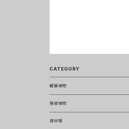
CATEGORY
観葉植物
カラテア
塊根植物
シダ
資材等