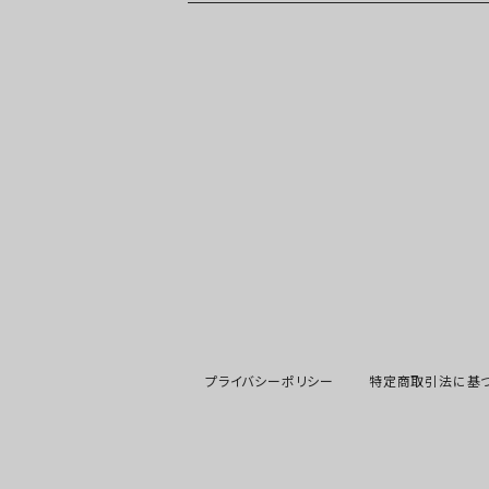
ポトス・エピプレムナム
鉢
リプサリス・エピフィラム
流木
フィロデンドロン
モンステラ
アロカシア・アンスリウム
ペペロミア
プライバシーポリシー
特定商取引法に基
ドラセナ・コルジリネ