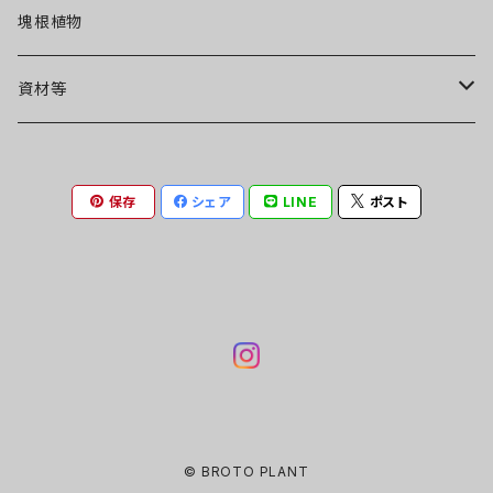
カラテア
塊根植物
シダ
資材等
ポトス・エピプレムナム
鉢
保存
シェア
LINE
ポスト
リプサリス・エピフィラム
流木
フィロデンドロン
モンステラ
アロカシア・アンスリウム
© BROTO PLANT
ペペロミア